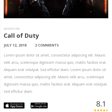
ADVENTURE
Call of Duty
JULY 12, 2018
2 COMMENTS
Lorem ipsum dolor sit amet, consectetur adipiscing elit. Mauris
velit arcu, scelerisque dignissim massa quis, mattis facilisis erat.
Aliquam erat volutpat. Sed efficitur diam. Lorem ipsum dolor sit
amet, consectetur adipiscing elit. Mauris velit arcu, scelerisque
dignissim massa quis, mattis facilisis erat. Aliquam erat volutpat.
Sed efficitur diam.
8.1