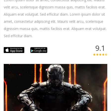
velit arcu, scelerisque dignissim massa quis, mattis facilisis erat.
Aliquam erat volutpat. Sed efficitur diam. Lorem ipsum dolor sit
amet, consectetur adipiscing elit. Mauris velit arcu, scelerisque
dignissim massa quis, mattis facilisis erat. Aliquam erat volutpat.
Sed efficitur diam.
9.1